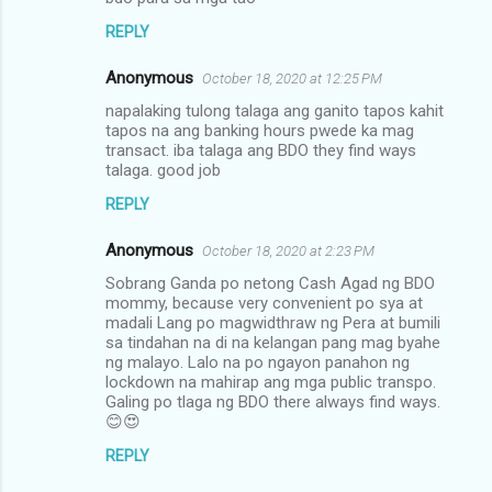
m
REPLY
e
Anonymous
October 18, 2020 at 12:25 PM
n
napalaking tulong talaga ang ganito tapos kahit
t
tapos na ang banking hours pwede ka mag
transact. iba talaga ang BDO they find ways
s
talaga. good job
REPLY
Anonymous
October 18, 2020 at 2:23 PM
Sobrang Ganda po netong Cash Agad ng BDO
mommy, because very convenient po sya at
madali Lang po magwidthraw ng Pera at bumili
sa tindahan na di na kelangan pang mag byahe
ng malayo. Lalo na po ngayon panahon ng
lockdown na mahirap ang mga public transpo.
Galing po tlaga ng BDO there always find ways.
😊😍
REPLY