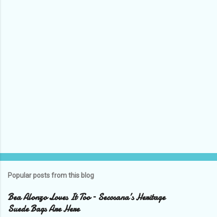
P
o
s
t
Popular posts from this blog
a
C
Bea Alonzo Loves It Too – Secosana’s Heritage
o
Suede Bags Are Here
m