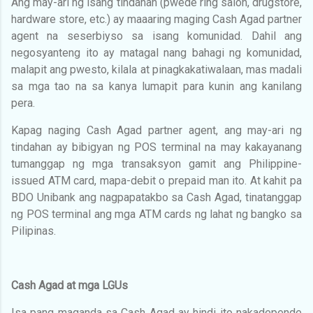
Ang may-ari ng isang tindahan (pwede ring salon, drugstore,
hardware store, etc.) ay maaaring maging Cash Agad partner
agent na seserbiyso sa isang komunidad. Dahil ang
negosyanteng ito ay
matagal nang bahagi ng komunidad,
malapit ang pwesto, kilala at pinagkakatiwalaan, mas madali
sa mga tao na sa kanya lumapit para kunin ang kanilang
pera.
Kapag naging Cash Agad partner agent, ang may-ari ng
tindahan ay bibigyan ng POS terminal na may kakayanang
tumanggap ng mga transaksyon gamit ang Philippine-
issued ATM card, mapa-debit o prepaid man ito. At kahit pa
BDO Unibank ang nagpapatakbo sa Cash Agad, tinatanggap
ng POS terminal ang mga ATM cards ng lahat ng bangko sa
Pilipinas.
Cash Agad at mga LGUs
Isa pang maganda sa Cash Agad ay hindi ito nakadepende