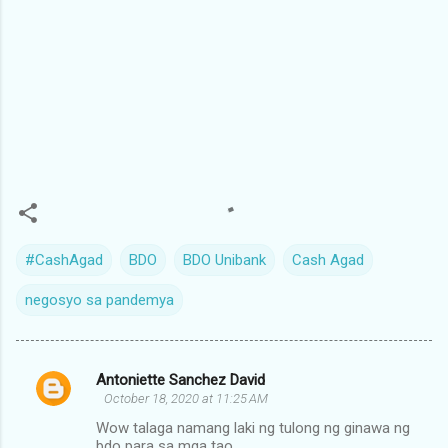
#CashAgad
BDO
BDO Unibank
Cash Agad
negosyo sa pandemya
Antoniette Sanchez David
C
October 18, 2020 at 11:25 AM
o
Wow talaga namang laki ng tulong ng ginawa ng
m
bdo para sa mga tao