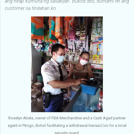
ang hirap kumuha ng sasakyan. Bukod dito, dumami rin ang
customer sa tindahan ko.
Roselyn Abela, owner of FBA Merchandise and a Cash Agad partner
agent in Pitogo, Bohol facilitating a withdrawal transacon for a local
security guard.