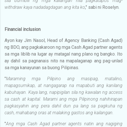
sila bumibili ng mga kailangan nila pagkatapos mag-
withdraw kaya nadadagdagan ang kita ko
," sabi ni Roselyn.
Financial inclusion
Ayon kay Jim Nasol, Head of Agency Banking (Cash Agad)
ng BDO, ang pagkakaroon ng mga Cash Agad partner agents
sa mga liblib na lugar ay matagal nang plano ng bangko. Ito
ay dahil sa pagnanais nito na mapalaganap ang pag-unlad
sa mga kanayunan sa buong Pilipinas.
"
Maraming mga Pilipino ang masipag, matalino,
mapagsumikap, at nangagarap na mapabuti ang kanilang
kabuhayan. Kaya lang, napipigilan sila ng kawalan ng access
sa cash at kapital. Marami ang mga Pilipinong nahihirapan
pagkasyahin ang pera dahil dun pa lang sa pagkuha ng
cash, mahabang oras at malaking gastos ang kailangan.
"
Ang mga Cash Agad partner agents natin ang nagiging