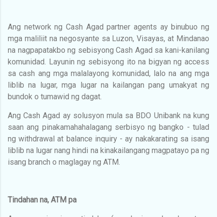
Ang network ng Cash Agad partner agents ay binubuo ng
mga maliliit na negosyante sa Luzon, Visayas, at Mindanao
na nagpapatakbo ng sebisyong Cash Agad sa kani-kanilang
komunidad. Layunin ng sebisyong ito na bigyan ng access
sa cash ang mga malalayong komunidad, lalo na ang mga
liblib na lugar, mga lugar na kailangan pang umakyat ng
bundok o tumawid ng dagat.
Ang Cash Agad ay solusyon mula sa BDO Unibank na kung
saan ang pinakamahahalagang serbisyo ng bangko - tulad
ng withdrawal at balance inquiry - ay nakakarating sa isang
liblib na lugar nang hindi na kinakailangang magpatayo pa ng
isang branch o maglagay ng ATM.
Tindahan na, ATM pa