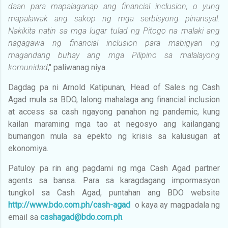
daan para mapalaganap ang financial inclusion, o yung
mapalawak ang sakop ng mga serbisyong pinansyal.
Nakikita natin sa mga lugar tulad ng Pitogo na malaki ang
nagagawa ng financial inclusion para mabigyan ng
magandang buhay ang mga Pilipino sa malalayong
komunidad
," paliwanag niya.
Dagdag pa ni Arnold Katipunan, Head of Sales ng Cash
Agad mula sa BDO, lalong mahalaga ang financial inclusion
at access sa cash ngayong panahon ng pandemic, kung
kailan maraming mga tao at negosyo ang kailangang
bumangon mula sa epekto ng krisis sa kalusugan at
ekonomiya.
Patuloy pa rin ang pagdami ng mga Cash Agad partner
agents sa bansa. Para sa karagdagang impormasyon
tungkol sa Cash Agad, puntahan ang BDO website
http://www.bdo.com.ph/cash-agad
o kaya ay magpadala ng
email sa
cashagad@bdo.com.ph
.