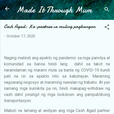
Made It Through Mum
Skip to main content
Cash Agad: Ka-partner sa muling pagbangon
-
October 17, 2020
Naging matindi ang epekto ng pandemic sa mga pamilya at
komunidad sa bansa hindi lang dahil sa takot na
naramdaman ng marami mula sa banta ng COVID-19 kundi
pati na rin sa epekto nito sa kabuhayan. Maraming
nagsarang negosyo at maraming nawalan ng trabaho. At yun
namang mga kumikita pa rin, hindi makapag-withdraw ng
cash dahil pinatigil ng mga lockdown ang pampublikong
transportasyon.
Mabuti na lamang at andiyan ang mga Cash Agad partner