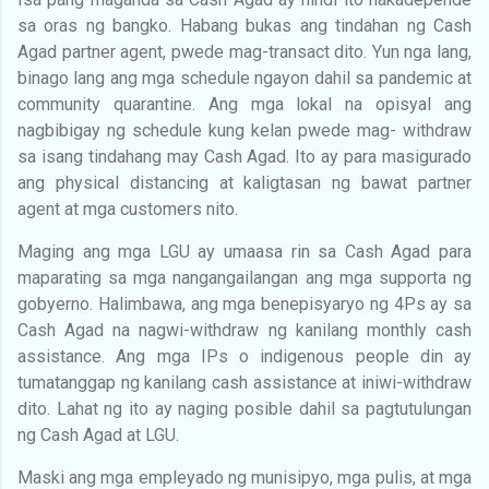
sa oras ng bangko. Habang bukas ang tindahan ng Cash
Agad partner agent, pwede mag-transact dito. Yun nga lang,
binago lang ang mga schedule ngayon dahil sa pandemic at
community quarantine. Ang mga lokal na opisyal ang
nagbibigay ng schedule kung kelan pwede mag- withdraw
sa isang tindahang may Cash Agad. Ito ay para masigurado
ang physical distancing at kaligtasan ng bawat partner
agent at mga customers nito.
Maging ang mga LGU ay umaasa rin sa Cash Agad para
maparating sa mga nangangailangan ang mga supporta ng
gobyerno. Halimbawa, ang mga benepisyaryo ng 4Ps ay sa
Cash Agad na nagwi-withdraw ng kanilang monthly cash
assistance. Ang mga IPs o indigenous people din ay
tumatanggap ng kanilang cash assistance at iniwi-withdraw
dito. Lahat ng ito ay naging posible dahil sa pagtutulungan
ng Cash Agad at LGU.
Maski ang mga empleyado ng munisipyo, mga pulis, at mga