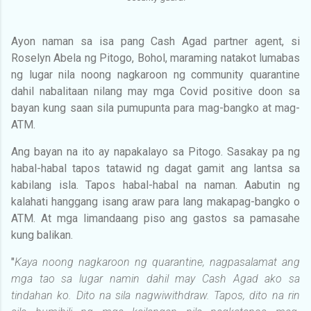
Ayon naman sa isa pang Cash Agad partner agent, si
Roselyn Abela ng Pitogo, Bohol, maraming natakot lumabas
ng lugar nila noong nagkaroon ng community quarantine
dahil nabalitaan nilang may mga Covid positive doon sa
bayan kung saan sila pumupunta para mag-bangko at mag-
ATM.
Ang bayan na ito ay napakalayo sa Pitogo. Sasakay pa ng
habal-habal tapos tatawid ng dagat gamit ang lantsa sa
kabilang isla. Tapos habal-habal na naman. Aabutin ng
kalahati hanggang isang araw para lang makapag-bangko o
ATM. At mga limandaang piso ang gastos sa pamasahe
kung balikan.
"
Kaya noong nagkaroon ng quarantine, nagpasalamat ang
mga tao sa lugar namin dahil may Cash Agad ako sa
tindahan ko. Dito na sila nagwiwithdraw. Tapos, dito na rin